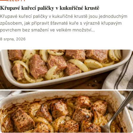
RECEPTY
Křupavé kuřecí paličky v kukuřičné krustě
Křupavé kuřecí paličky v kukuřičné krustě jsou jednoduchým
způsobem, jak připravit šťavnaté kuře s výrazně křupavým
povrchem bez smažení ve velkém množství…
8 srpna, 2026