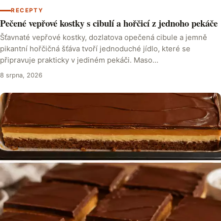
RECEPTY
Pečené vepřové kostky s cibulí a hořčicí z jednoho pekáče
Šťavnaté vepřové kostky, dozlatova opečená cibule a jemně
pikantní hořčičná šťáva tvoří jednoduché jídlo, které se
připravuje prakticky v jediném pekáči. Maso…
8 srpna, 2026