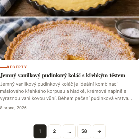
RECEPTY
Jemný vanilkový pudinkový koláč s křehkým těstem
Jemný vanilkový pudinkový koláč je ideální kombinací
máslového křehkého korpusu a hladké, krémové náplně s
výraznou vanilkovou vůní. Během pečení pudinková vrstva…
8 srpna, 2026
1
2
…
58
→
Stránkování