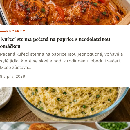
RECEPTY
Kuřecí stehna pečená na paprice s neodolatelnou
omáčkou
Pečená kuřecí stehna na paprice jsou jednoduché, voňavé a
syté jídlo, které se skvěle hodí k rodinnému obědu i večeři.
Maso zůstává…
8 srpna, 2026