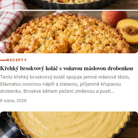
RECEPTY
Křehký broskvový koláč s voňavou máslovou drobenkou
Tento křehký broskvový koláč spojuje jemné máslové těsto,
šťavnatou ovocnou náplň a zlatavou, příjemně křupavou
drobenku. Broskve během pečení změknou a pustí…
8 srpna, 2026