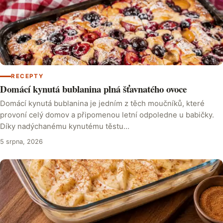
RECEPTY
Domácí kynutá bublanina plná šťavnatého ovoce
Domácí kynutá bublanina je jedním z těch moučníků, které
provoní celý domov a připomenou letní odpoledne u babičky.
Díky nadýchanému kynutému těstu…
5 srpna, 2026