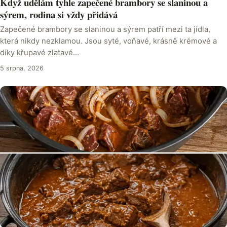
Když udělám tyhle zapečené brambory se slaninou a
sýrem, rodina si vždy přidává
Zapečené brambory se slaninou a sýrem patří mezi ta jídla,
která nikdy nezklamou. Jsou syté, voňavé, krásně krémové a
díky křupavé zlatavé…
5 srpna, 2026