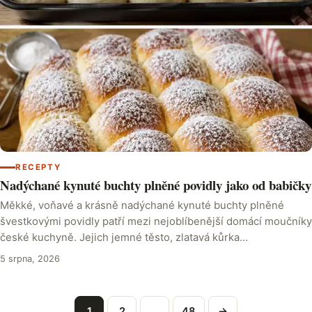
RECEPTY
Nadýchané kynuté buchty plněné povidly jako od babičky
Měkké, voňavé a krásně nadýchané kynuté buchty plněné
švestkovými povidly patří mezi nejoblíbenější domácí moučníky
české kuchyně. Jejich jemné těsto, zlatavá kůrka…
5 srpna, 2026
1
2
…
48
→