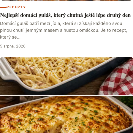
RECEPTY
Nejlepší domácí guláš, který chutná ještě lépe druhý den
Domácí guláš patří mezi jídla, která si získají každého svou
plnou chutí, jemným masem a hustou omáčkou. Je to recept,
který se…
5 srpna, 2026