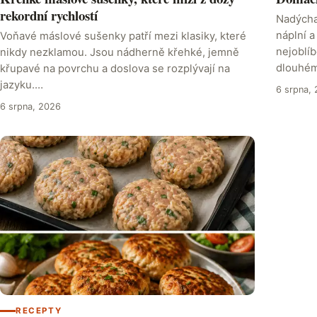
rekordní rychlostí
Nadýcha
náplní 
Voňavé máslové sušenky patří mezi klasiky, které
nejoblíb
nikdy nezklamou. Jsou nádherně křehké, jemně
dlouhém
křupavé na povrchu a doslova se rozplývají na
jazyku.…
6 srpna,
6 srpna, 2026
RECEPTY