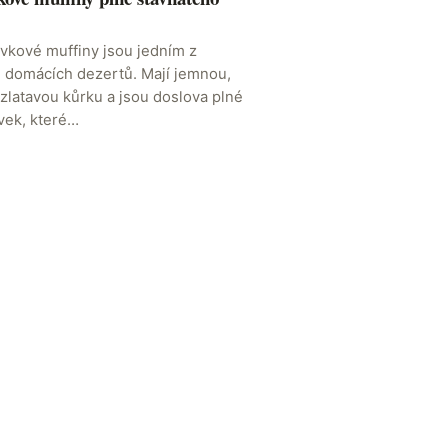
kové muffiny jsou jedním z
h domácích dezertů. Mají jemnou,
 zlatavou kůrku a jsou doslova plné
vek, které…