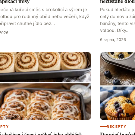
apékací mísy
nezůstane dlou
ečená kuřecí směs s brokolicí a sýrem je
Pokud hledáte j
volbou pro rodinný oběd nebo večeři, když
celý domov a zá
řipravit chutné jídlo bez…
banány, tento vl
volbou. Díky…
 2026
6 srpna, 2026
EPTY
RECEPTY
skořicoví šneci měkcí jako obláček
Domácí borůvk