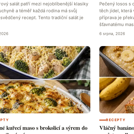
vý salát patří mezi nejoblíbenější klasiky
Pečený losos s 
uchyně a téměř každá rodina má svůj
těch jídel, která
osvědčený recept. Tento tradiční salát je
příprava je pře
šťavnatému mas
 2026
6 srpna, 2026
EPTY
RECEPTY
é kuřecí maso s brokolicí a sýrem do
Vláčný banánov