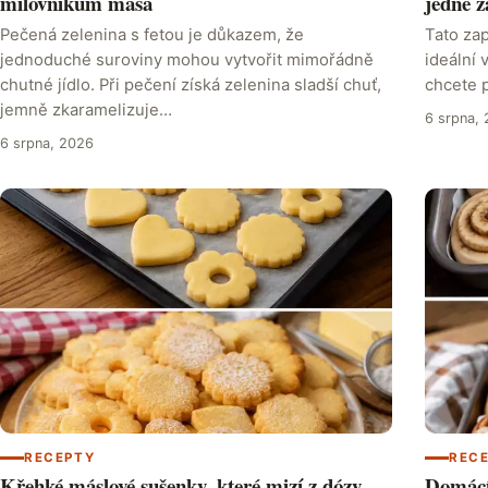
milovníkům masa
jedné z
Pečená zelenina s fetou je důkazem, že
Tato zap
jednoduché suroviny mohou vytvořit mimořádně
ideální 
chutné jídlo. Při pečení získá zelenina sladší chuť,
chcete p
jemně zkaramelizuje…
6 srpna,
6 srpna, 2026
RECEPTY
REC
Křehké máslové sušenky, které mizí z dózy
Domácí 