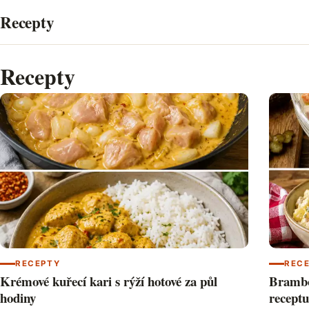
Přeskočit
Recepty
na
obsah
Recepty
RECEPTY
REC
Krémové kuřecí kari s rýží hotové za půl
Brambo
hodiny
receptu