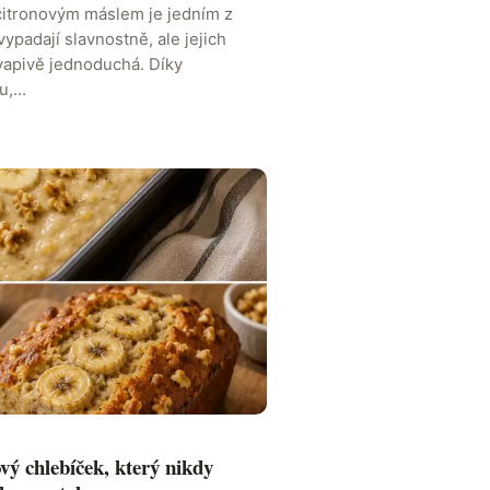
citronovým máslem je jedním z
 vypadají slavnostně, ale jejich
kvapivě jednoduchá. Díky
u,…
ý chlebíček, který nikdy