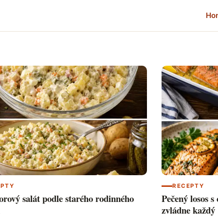
Ho
EPTY
RECEPTY
rový salát podle starého rodinného
Pečený losos s
zvládne každý