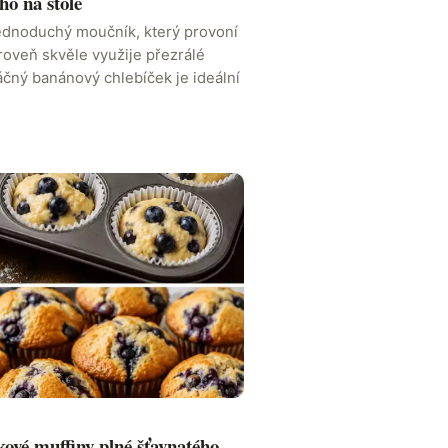
ho na stole
ednoduchý moučník, který provoní
roveň skvěle využije přezrálé
áčný banánový chlebíček je ideální
ové muffiny plné šťavnatého