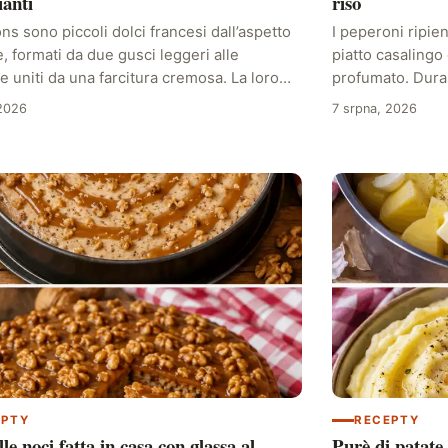
ianti
riso
ns sono piccoli dolci francesi dall’aspetto
I peperoni ripie
, formati da due gusci leggeri alle
piatto casalingo
 uniti da una farcitura cremosa. La loro…
profumato. Duran
 2026
7 srpna, 2026
EPTY
RECEPTY
lle noci fatta in casa con glassa al
Purè di patate 