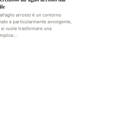
ile
 all’aglio arrosto è un contorno
ato e particolarmente avvolgente,
 si vuole trasformare una
emplice…