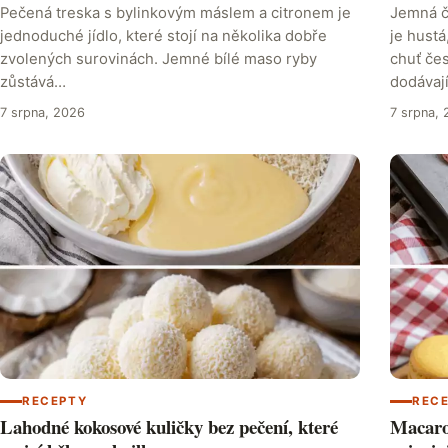
Pečená treska s bylinkovým máslem a citronem je
Jemná č
jednoduché jídlo, které stojí na několika dobře
je hustá
zvolených surovinách. Jemné bílé maso ryby
chuť čes
zůstává…
dodávaj
7 srpna, 2026
7 srpna,
RECEPTY
REC
Lahodné kokosové kuličky bez pečení, které
Macaron