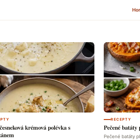
Ho
EPTY
RECEPTY
česneková krémová polévka s
Pečené batáty 
zánem
Pečené batáty p