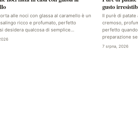
llo
gusto irresistib
orta alle noci con glassa al caramello è un
Il purè di patate
salingo ricco e profumato, perfetto
cremoso, profum
si desidera qualcosa di semplice…
perfetto quando
preparazione s
 2026
7 srpna, 2026