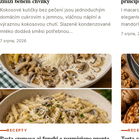
zmizí během chvilky
princip
Kokosové kuličky bez pečení jsou jednoduchým
I macaro
domácím cukrovím s jemnou, vláčnou náplní a
elegante
výraznou kokosovou chutí. Slazené kondenzované
mandorle
mléko dodává směsi potřebnou…
7 srpna,
7 srpna, 2026
RECEPTY
REC
Pasta cremosa ai funghi e parmigiano pronta
Torta a