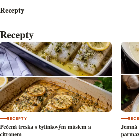
Přeskočit
Recepty
na
obsah
Recepty
RECEPTY
REC
Pečená treska s bylinkovým máslem a
Jemná 
citronem
parma