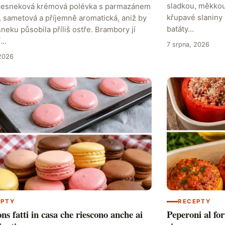
sladkou, měkkou
esneková krémová polévka s parmazánem
křupavé slaniny
, sametová a příjemně aromatická, aniž by
batáty…
neku působila příliš ostře. Brambory jí
í…
7 srpna, 2026
 2026
EPTY
RECEPTY
s fatti in casa che riescono anche ai
Peperoni al for